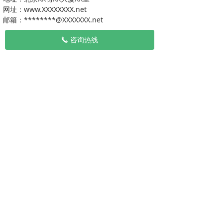
网址：www.XXXXXXXX.net
邮箱：********@XXXXXXX.net
咨询热线
끅
版权所有：XXX有限公司 京ICP备：
00000000号
技术支
持：XXX网络
넡
本网站由阿里云提供云计算及安全服务
本网站支持
IPv6
Powered by CloudDream